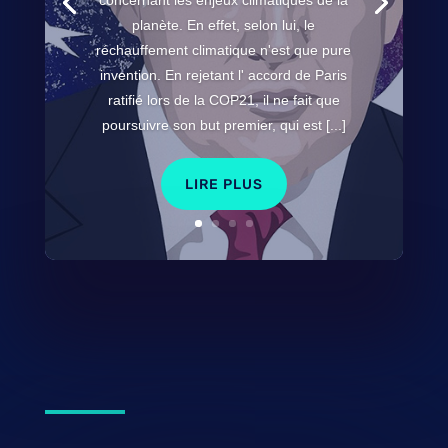
concernant les enjeux climatiques de la
planète. En effet, selon lui, le
réchauffement climatique n'est que pure
invention. En rejetant l' accord de Paris
ratifié lors de la COP21, il ne fait que
poursuivre son but premier, qui est [...]
LIRE PLUS