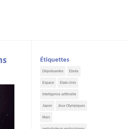
ns
Étiquettes
Dépolluantes
Ebola
Espace
Etats-Unis
Intelligence artificielle
Japon
Jeux Olympiques
Mars
perturbateurs endocriniens