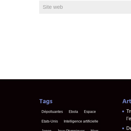
Tags
Art
Tr
Dépolluantes
Ebola
Espace
l’
Etats-Unis
Intelligence artificielle
De
Japon
Jeux Olympiques
Mars