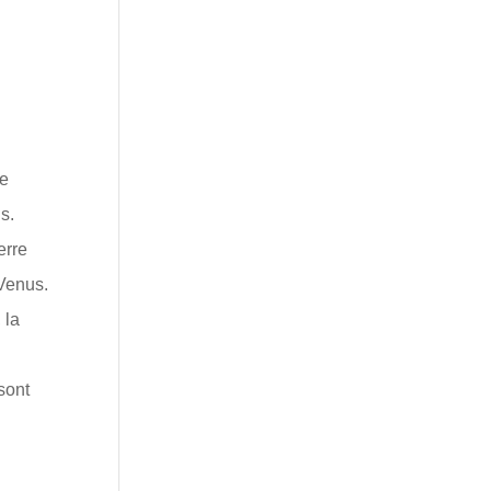
de
s.
erre
 Venus.
 la
sont