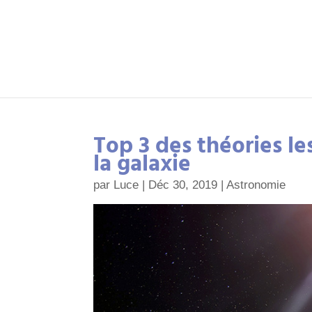
Top 3 des théories le
la galaxie
par
Luce
|
Déc 30, 2019
|
Astronomie