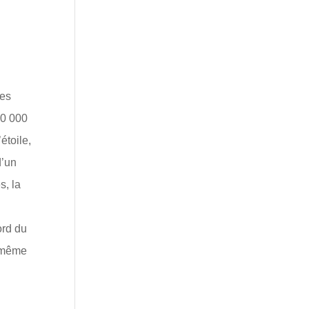
les
80 000
étoile,
d’un
s, la
ord du
e même