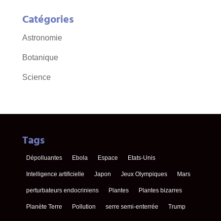
Catégories
Astronomie
Botanique
Science
Tags
Dépolluantes
Ebola
Espace
Etats-Unis
Intelligence artificielle
Japon
Jeux Olympiques
Mars
perturbateurs endocriniens
Plantes
Plantes bizarres
Planète Terre
Pollution
serre semi-enterrée
Trump