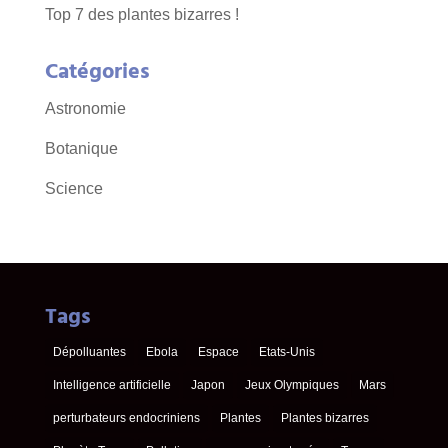
Top 7 des plantes bizarres !
Catégories
Astronomie
Botanique
Science
Tags
Dépolluantes
Ebola
Espace
Etats-Unis
Intelligence artificielle
Japon
Jeux Olympiques
Mars
perturbateurs endocriniens
Plantes
Plantes bizarres